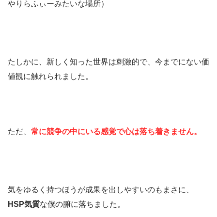
やりらふぃーみたいな場所）
たしかに、
新しく知った世界は刺激的
で、
今までにない価
値観
に触れられました。
ただ、
常に
競争の中にいる感覚で心は落ち着きません。
気をゆるく持つほうが成果を出しやすい
のもまさに、
HSP気質
な僕の腑に落ちました。