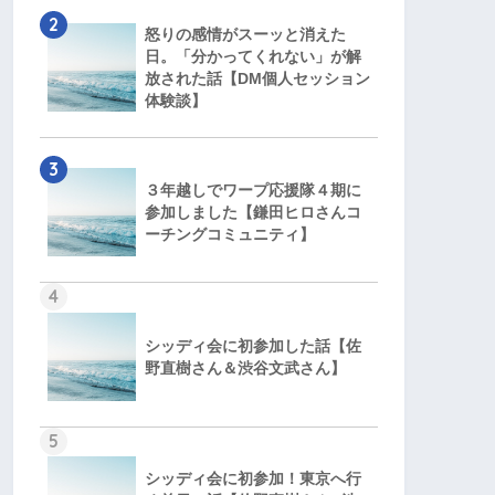
2
怒りの感情がスーッと消えた
日。「分かってくれない」が解
放された話【DM個人セッション
体験談】
3
３年越しでワープ応援隊４期に
参加しました【鎌田ヒロさんコ
ーチングコミュニティ】
4
シッディ会に初参加した話【佐
野直樹さん＆渋谷文武さん】
5
シッディ会に初参加！東京へ行