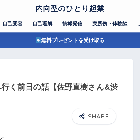
内向型のひとり起業
自己受容
自己理解
情報発信
実践例・体験談
無料プレゼントを受け取る
へ行く前日の話【佐野直樹さん&渋
す。