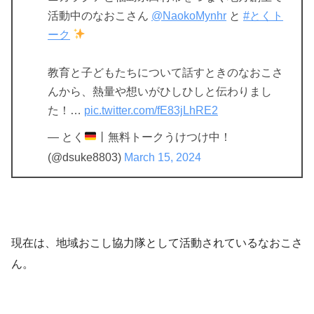
活動中のなおこさん
@NaokoMynhr
と
#とくト
ーク
教育と子どもたちについて話すときのなおこさ
んから、熱量や想いがひしひしと伝わりまし
た！…
pic.twitter.com/fE83jLhRE2
— とく
丨無料トークうけつけ中！
(@dsuke8803)
March 15, 2024
現在は、地域おこし協力隊として活動されているなおこさ
ん。