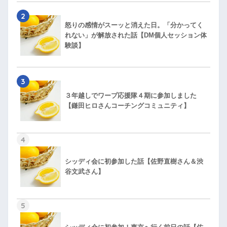
2
怒りの感情がスーッと消えた日。「分かってく
れない」が解放された話【DM個人セッション体
験談】
3
３年越しでワープ応援隊４期に参加しました
【鎌田ヒロさんコーチングコミュニティ】
4
シッディ会に初参加した話【佐野直樹さん＆渋
谷文武さん】
5