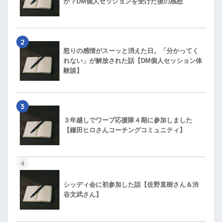
か？DM個人セッションを受けた後の感想
2
怒りの感情がスーッと消えた日。「分かってく
れない」が解放された話【DM個人セッション体
験談】
3
３年越しでワープ応援隊４期に参加しました
【鎌田ヒロさんコーチングコミュニティ】
4
シッディ会に初参加した話【佐野直樹さん＆渋
谷文武さん】