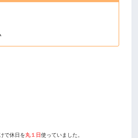
い
けで休日を
丸１日
使っていました。