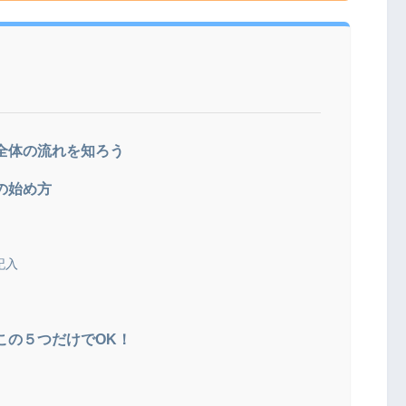
？全体の流れを知ろう
グの始め方
記入
はこの５つだけでOK！