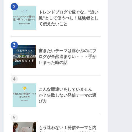
2
トレンドブログで稼ぐな、”追い
風”として使うべし！経験者とし
て伝えたいこと
3
書きたいテーマは浮かぶのにブ
ログが全然進まない・・・手が
止まった時の話
4
こんな間違いをしていません
か？失敗しない発信テーマの選
び方
5
もう迷わない！発信テーマと内