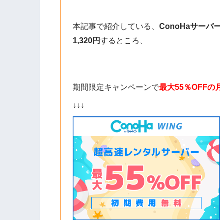
本記事で紹介している、
ConoHaサーバ
1,320円
するところ、
期間限定キャンペーンで
最大55％OFF
の
↓↓↓